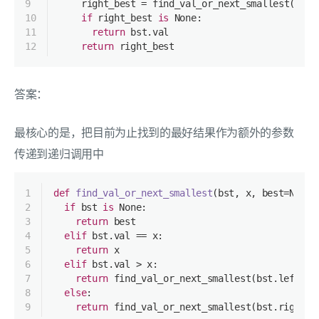
9
    right_best = find_val_or_next_smallest(bst.
10
if
 right_best 
is
None
:
11
return
 bst.val
12
return
 right_best
答案：
最核心的是，把目前为止找到的最好结果作为额外的参数
传递到递归调用中
1
def
find_val_or_next_smallest
(
bst, x, best=
None
)
2
if
 bst 
is
None
:
3
return
 best
4
elif
 bst.val == x:
5
return
 x
6
elif
 bst.val > x:
7
return
 find_val_or_next_smallest(bst.left, x
8
else
:
9
return
 find_val_or_next_smallest(bst.right, 