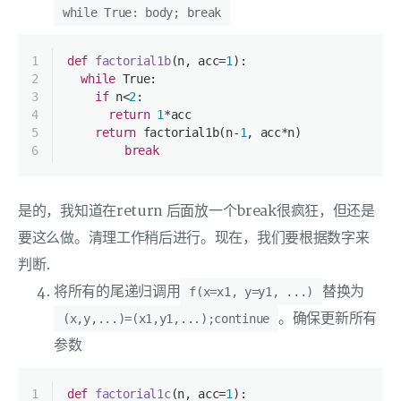
while True: body; break
1
def
factorial1b
(
n, acc=
1
):
2
while
True
:
3
if
 n<
2
:
4
return
1
*acc
5
return
 factorial1b(n-
1
, acc*n)
6
break
是的，我知道在return 后面放一个break很疯狂，但还是
要这么做。清理工作稍后进行。现在，我们要根据数字来
判断.
将所有的尾递归调用
替换为
f(x=x1, y=y1, ...)
。确保更新所有
(x,y,...)=(x1,y1,...);continue
参数
1
def
factorial1c
(
n, acc=
1
):