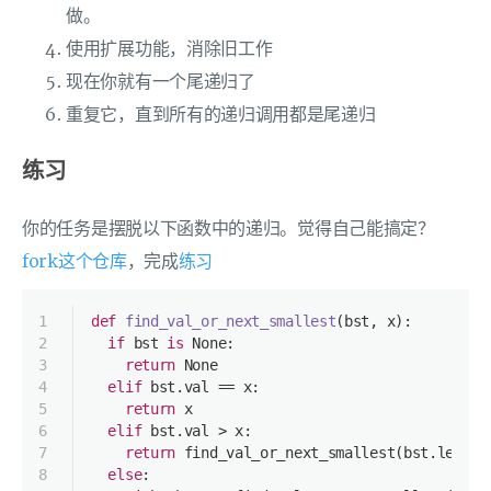
做。
使用扩展功能，消除旧工作
现在你就有一个尾递归了
重复它，直到所有的递归调用都是尾递归
练习
你的任务是摆脱以下函数中的递归。觉得自己能搞定？
fork这个仓库
，完成
练习
1
def
find_val_or_next_smallest
(
bst, x
):
2
if
 bst 
is
None
:
3
return
None
4
elif
 bst.val == x:
5
return
 x
6
elif
 bst.val > x:
7
return
 find_val_or_next_smallest(bst.left, 
8
else
: