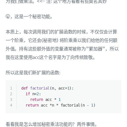
为我们做乘法。<<– 注: 这个地方看着有些莫名其妙
🤫，这是一个秘密功能。
本质上，每次调用我们的扩展函数的时候，不仅仅会计算
一个阶乘，它还会(秘密地) 将阶乘乘以我们给他的任何额
外值。持有这些额外值的变量通常被称为”累加器”，所以
我在这里使用acc这个名字是为了向传统致敬。
所以这是我们新扩展的函数:
1
def
factorial
(
n, acc=
1
):
2
if
 n<
2
:
3
return
 acc * 
1
4
return
 acc *n * factorial(n - 
1
)
看看我是怎么增加秘密乘法功能的？两件事情。