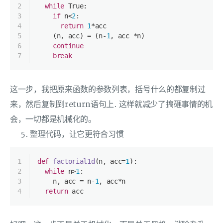
2
while
True
:
3
if
 n<
2
:
4
return
1
*acc
5
    (n, acc) = (n-
1
, acc *n)
6
continue
7
break
这一步，我把原来函数的参数列表，括号什么的都复制过
来，然后复制到return语句上. 这样就减少了搞砸事情的机
会，一切都是机械化的。
整理代码，让它更符合习惯
1
def
factorial1d
(
n, acc=
1
):
2
while
 n>
1
:
3
    n, acc = n-
1
, acc*n
4
return
 acc