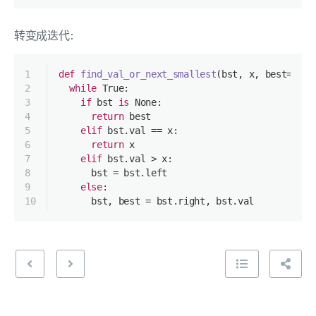
转变成迭代:
1
def
find_val_or_next_smallest
(
bst, x, best=
None
2
while
True
:
3
if
 bst 
is
None
:
4
return
 best
5
elif
 bst.val == x:
6
return
 x
7
elif
 bst.val > x:
8
      bst = bst.left
9
else
:
10
      bst, best = bst.right, bst.val