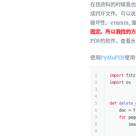
在找资料的时候我也
成PDF文件。可以
破坏性。emmm,
固定。所以我找的方
PDF的软件，查看
使用
PyMuPDF
使用
1
import
 fitz
2
import
 os
3
4
5
def
delete_
6
    doc = f
7
for
 pag
8
        ima
9