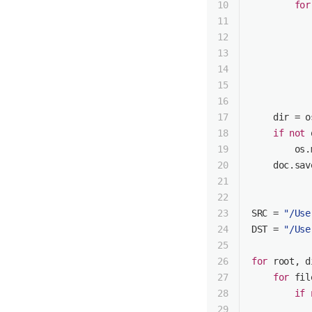
10
for
11
           
12
13
14
           
15
           
16
17
dir
 = o
18
if
not
 
19
        os.
20
    doc.sav
21
22
23
SRC = 
"/Use
24
DST = 
"/Use
25
26
for
 root, d
27
for
 fil
28
if
29