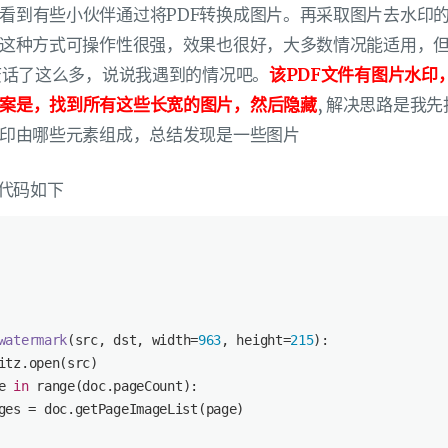
看到有些小伙伴通过将PDF转换成图片。再采取图片去水印
说这种方式可操作性很强，效果也很好，大多数情况能适用，
 废话了这么多，说说我遇到的情况吧。
该PDF文件有图片水印
案是，找到所有这些长宽的图片，然后隐藏
, 解决思路是我
水印由哪些元素组成，总结发现是一些图片
代码如下
watermark
(
src, dst, width=
963
, height=
215
):
itz.
open
(src)
e 
in
range
(doc.pageCount):
ges = doc.getPageImageList(page)