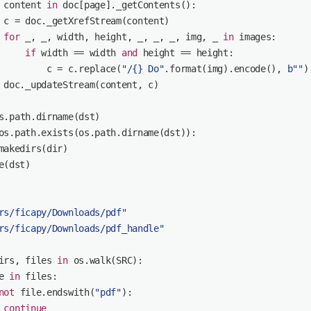
 content 
in
 doc[page]._getContents():
 c = doc._getXrefStream(content)
for
 _, _, width, height, _, _, _, img, _ 
in
 images:
if
 width == width 
and
 height == height:
         c = c.replace(
"/{} Do"
.
format
(img).encode(), 
b""
)
 doc._updateStream(content, c)
s.path.dirname(dst)
os.path.exists(os.path.dirname(dst)):
makedirs(
dir
)
e(dst)
rs/ficapy/Downloads/pdf"
rs/ficapy/Downloads/pdf_handle"
irs, files 
in
 os.walk(SRC):
e 
in
 files:
not
 file.endswith(
"pdf"
):
continue